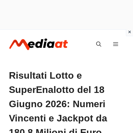
Vai
MENU
al
contenuto
Risultati Lotto e
SuperEnalotto del 18
Giugno 2026: Numeri
Vincenti e Jackpot da
180.8 Milioni di Euro