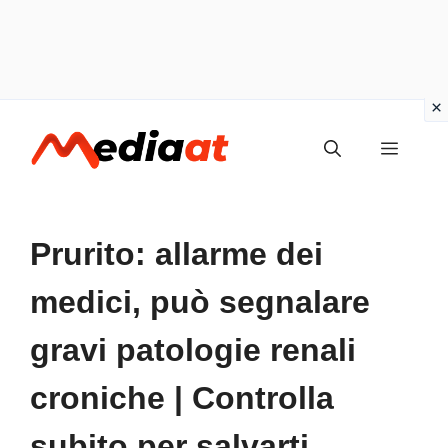
Vai
MENU
al
contenuto
Prurito: allarme dei
medici, può segnalare
gravi patologie renali
croniche | Controlla
subito per salvarti