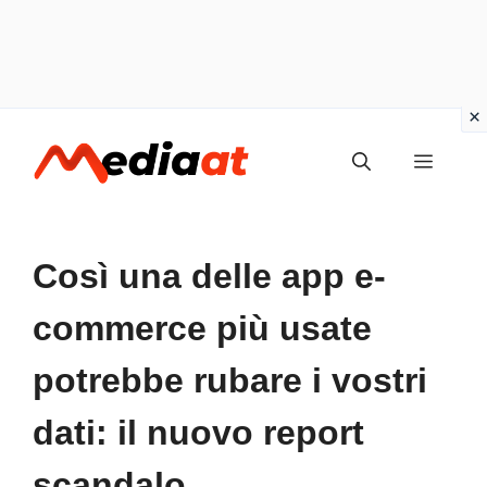
Vai
MENU
al
contenuto
Così una delle app e-
commerce più usate
potrebbe rubare i vostri
dati: il nuovo report
scandalo