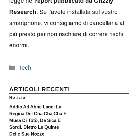
legge nel
report pubblicato da Grizzly
Research
. Se l’avete installata sul vostro
smartphone, vi consigliamo di cancellarla al
più presto per non rischiare di correre rischi
enormi.
Categorie
Tech
ARTICOLI RECENTI
Notizie
Addio Ad Abbe Lane: La
Regina Del Cha Cha Cha E
Musa Di Totò, De Sica E
Sordi. Dietro Le Quinte
Delle Sue Nozze