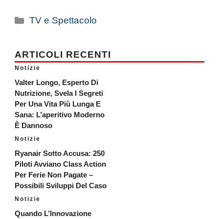
Categorie
TV e Spettacolo
ARTICOLI RECENTI
Notizie
Valter Longo, Esperto Di
Nutrizione, Svela I Segreti
Per Una Vita Più Lunga E
Sana: L’aperitivo Moderno
È Dannoso
Notizie
Ryanair Sotto Accusa: 250
Piloti Avviano Class Action
Per Ferie Non Pagate –
Possibili Sviluppi Del Caso
Notizie
Quando L’Innovazione