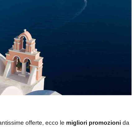
antissime offerte, ecco le
migliori promozioni
da