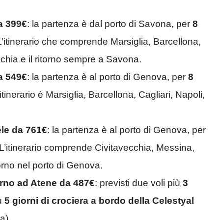
da 399€
: la partenza è dal porto di Savona, per
8
L’itinerario che comprende Marsiglia, Barcellona,
chia e il ritorno sempre a Savona.
da 549€
: la partenza è al porto di Genova, per
8
’itinerario è Marsiglia, Barcellona, Cagliari, Napoli,
aele da 761€
: la partenza è al porto di Genova, per
 L’itinerario comprende Civitavecchia, Messina,
orno nel porto di Genova.
orno ad Atene da 487€
: previsti due voli più
3
iù
5 giorni di crociera
a bordo della Celestyal
a).