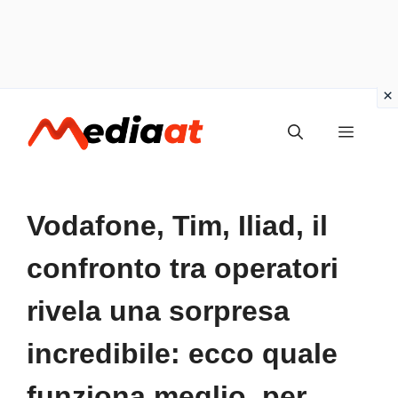
Vai
MENU
al
contenuto
Vodafone, Tim, Iliad, il
confronto tra operatori
rivela una sorpresa
incredibile: ecco quale
funziona meglio, per